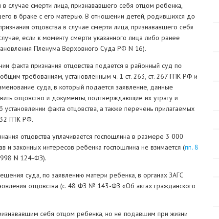
м в случае смерти лица, признававшего себя отцом ребенка,
его в браке с его матерью. В отношении детей, родившихся до
 признания отцовства в случае смерти лица, признававшего себя
случае, если к моменту смерти указанного лица либо ранее
ановления Пленума Верховного Суда РФ N 16).
нии факта признания отцовства подается в районный суд по
 общим требованиям, установленным ч. 1 ст. 263, ст. 267 ГПК РФ и
енование суда, в который подается заявление, данные
овить отцовство и документы, подтверждающие их утрату и
б установлении факта отцовства, а также перечень прилагаемых
132 ГПК РФ.
знания отцовства уплачивается госпошлина в размере 3 000
ав и законных интересов ребенка госпошлина не взимается (
пп. 8
1998 N 124-ФЗ).
ешения суда, по заявлению матери ребенка, в органах ЗАГС
новления отцовства (с. 48 ФЗ № 143-ФЗ «Об актах гражданского
признававшим себя отцом ребенка, но не подавшим при жизни